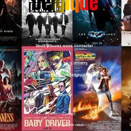
Vous pouvez nous contacter :
+44 7429 915973
support@iptvbelgique-hd.be
Informer
Contact
À propos de nous