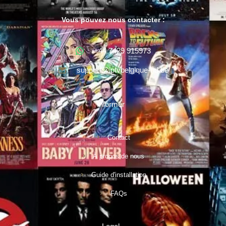
Vous pouvez nous contacter :
+44 7429 915973
support@iptvbelgique-hd.be
Informer
Contact
À propos de nous
Guide d'installation
FAQs